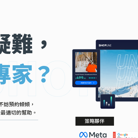
疑難，
專家？
不妨預約傾傾，
提供最適切的幫助。
策略夥伴