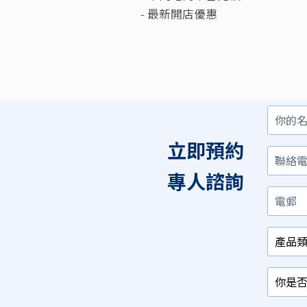
- 最新開店優惠
你
聯
電
產
你
你
的
絡
郵
品
是
對
名
電
類
否
以
立即預約
字
話
別
已
下
/
經
那
相
有
項
專人諮詢
關
相
最
行
關
感
業
產
興
品？
趣？
*
*