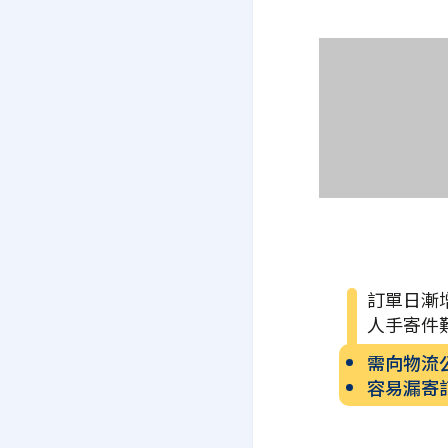
訂單日漸
人手寄件
需向物流
容易漏寄