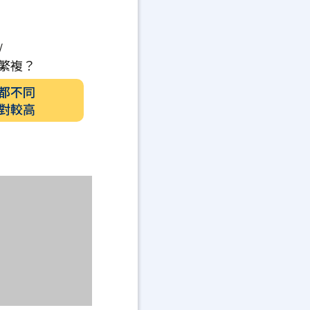
/
繁複？
都不同
對較高