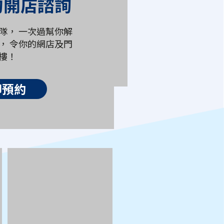
約開店諮詢
隊， 一次過幫你解
， 令你的網店及門
樓！
即預約