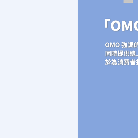
「OM
OMO 強
同時提供線
於為消費者