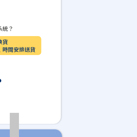
系統？
缺貨
﹑時間安排送貨
？