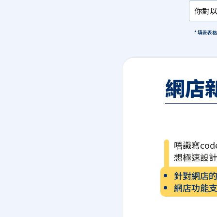
* 填妥表
網店
唔識寫cod
想極速設
針對網店
網店功能