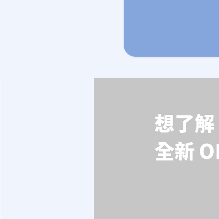
想了解 
全新 